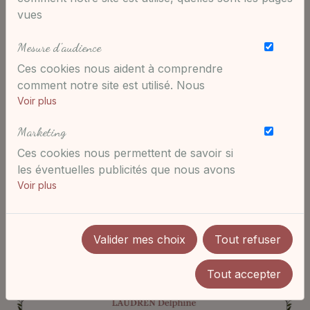
vues
Atelier Signe Avec Bébé En Visio
Mesure d'audience
Voir le produit
Ces cookies nous aident à comprendre
25.00 €
comment notre site est utilisé. Nous
savons quelles pages sont les plus vues,
Voir plus
d'où viennent nos visiteurs. Ils sont
En savoir plus
Marketing
essentiels pour nous afin de vous offrir la
meilleure expérience possible.
Ces cookies nous permettent de savoir si
les éventuelles publicités que nous avons
pu vous proposer ont été pertinentes.
Voir plus
Valider mes choix
Tout refuser
Tout accepter