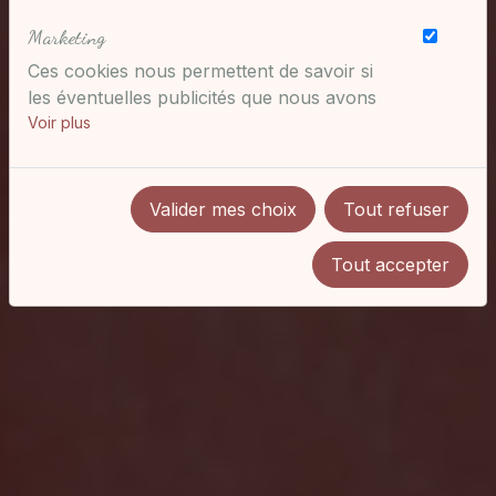
d'où viennent nos visiteurs. Ils sont
Marketing
essentiels pour nous afin de vous offrir la
meilleure expérience possible.
Ces cookies nous permettent de savoir si
les éventuelles publicités que nous avons
pu vous proposer ont été pertinentes.
Voir plus
Valider mes choix
Tout refuser
Tout accepter