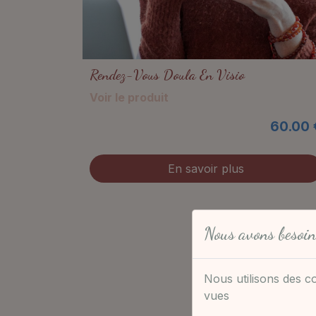
Rendez-Vous Doula En Visio
Voir le produit
60.00 
En savoir plus
Nous avons besoin
Nous utilisons des c
vues