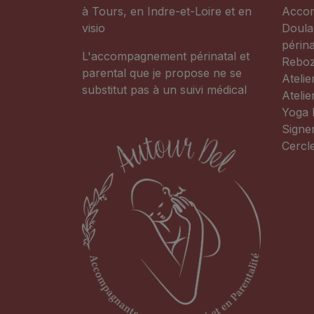
à Tours, en Indre-et-Loire et en
Accom
visio
Doula
périna
L'accompagnement périnatal et
Rebo
parental que je propose ne se
Atelie
substitut pas à un suivi médical
Ateli
Yoga 
Signe
Cercl