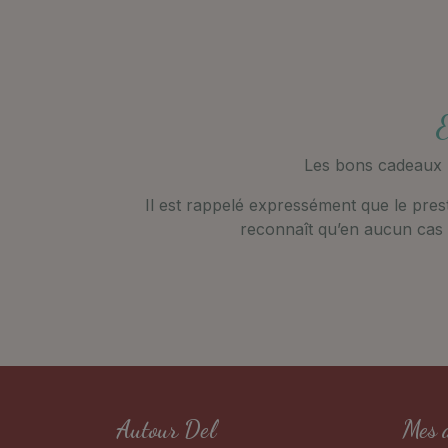
E
Les bons cadeaux n
Il est rappelé expressément que le prest
reconnaît qu’en aucun cas l
Autour Del
Mes 