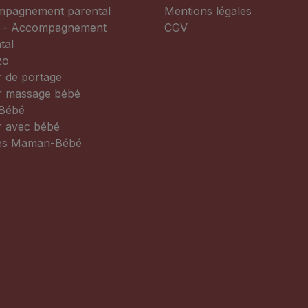
pagnement parental
Mentions légales
 - Accompagnement
CGV
tal
zo
r de portage
er massage bébé
Bébé
r avec bébé
es Maman-Bébé