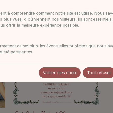
ent à comprendre comment notre site est utilisé. Nous sa
teliers d'Accompagnement Parental et de
s plus vues, d'où viennent nos visiteurs. Ils sont essentiels
s offrir la meilleure expérience possible.
 des moments uniques à vivre pendant la grossesse ou av
mettent de savoir si les éventuelles publicités que nous a
 été pertinentes.
Valider mes choix
Tout refuser