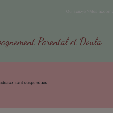
Qui suis-je ?
Mes accom
agnement Parental et Doula
 cadeaux sont suspendues