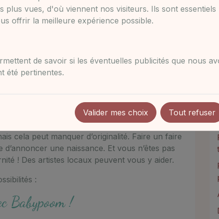
s plus vues, d'où viennent nos visiteurs. Ils sont essentiels
s offrir la meilleure expérience possible.
mettent de savoir si les éventuelles publicités que nous a
 été pertinentes.
e sage-femmes nous voyons pleins de différents
mats, souvent avec une photo, papiers de
Valider mes choix
Tout refuser
est remplacé par un message sur le téléphone
is cela peut manquer d’originalité. Faire un faire
e d’annoncer une naissance. Et vous n’êtes pas
nité ! Des artistes locaux peuvent vous y aider.
sibilités :
ec Babypoom !