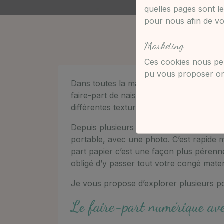
quelles pages sont le
pour nous afin de vou
Marketing
Ces cookies nous per
pu vous proposer ont
Dans toutes la maternités et cabinets d
faire-part de naissance. Différents for
différentes textures…
Depuis plusieurs années, le faire part 
portable, avec une photo. C’est rapide ma
part papier c’est une façon plus pérenn
obligé d’y passer tout votre congé mater
Je vous propose d’explorer plusieurs pos
Le faire-part numérique av