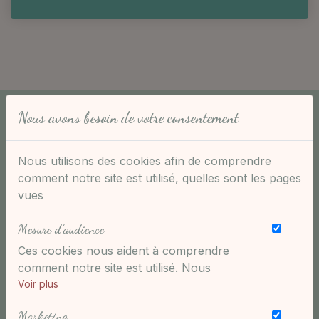
Les réponses aux questions les plus
Nous avons besoin de votre consentement
fréquentes
Nous utilisons des cookies afin de comprendre
comment notre site est utilisé, quelles sont les pages
vues
J'ai accouché par césarienne, quand
Mesure d'audience
puis-je faire ce soin ?
Ces cookies nous aident à comprendre
comment notre site est utilisé. Nous
savons quelles pages sont les plus vues,
Voir plus
d'où viennent nos visiteurs. Ils sont
Marketing
essentiels pour nous afin de vous offrir la