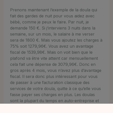
Prenons maintenant l’exemple de la doula qui
fait des gardes de nuit pour vous aidez avec
bébé, comme je peux le faire. Par nuit, je
demande 150 €. Si j’interviens 3 nuits dans la
semaine, sur un mois, le salaire à me verser
sera de 1800 €. Mais vous ajoutez les charges à
75% soit 1279,96€. Vous avez un avantage
fiscal de 1539,98€. Mais on voit bien que le
plafond va être vite atteint car mensuellement
cela fait une dépense de 3079,96€. Donc en
gros après 4 mois, vous n’avez plus d’avantage
fiscal. Il sera donc plus intéressant pour vous
de passer à une facturation classique des
services de votre doula, quitte à ce qu’elle vous
fasse payer ses charges en plus. Les doulas
sont la plupart du temps en auto-entreprise et
paie 23% de charges sur leur chiffre d’affaire.