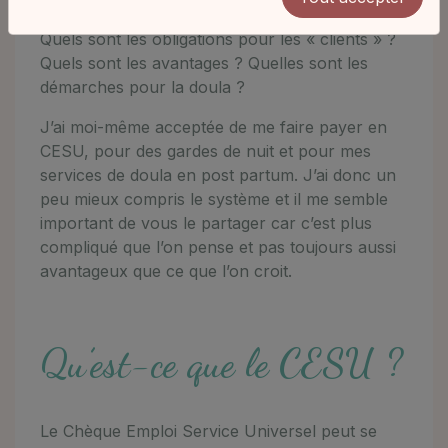
CESU. Mais qu’est ce que le CESU exactement ?
Quels sont les obligations pour les « clients » ?
Quels sont les avantages ? Quelles sont les
démarches pour la doula ?
J’ai moi-même acceptée de me faire payer en
CESU, pour des gardes de nuit et pour mes
services de doula en post partum. J’ai donc un
peu mieux compris le système et il me semble
important de vous le partager car c’est plus
compliqué que l’on pense et pas toujours aussi
avantageux que ce que l’on croit.
Qu’est-ce que le CESU ?
Le Chèque Emploi Service Universel peut se