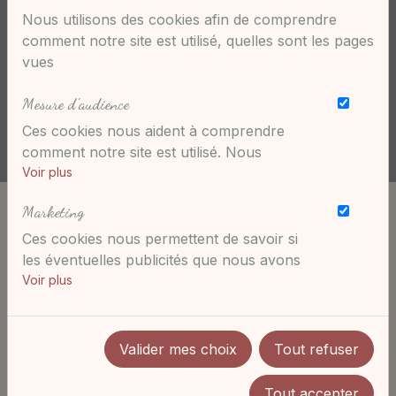
Nous utilisons des cookies afin de comprendre
comment notre site est utilisé, quelles sont les pages
vues
Mesure d'audience
Ces cookies nous aident à comprendre
comment notre site est utilisé. Nous
savons quelles pages sont les plus vues,
Voir plus
d'où viennent nos visiteurs. Ils sont
Marketing
essentiels pour nous afin de vous offrir la
meilleure expérience possible.
Ces cookies nous permettent de savoir si
les éventuelles publicités que nous avons
pu vous proposer ont été pertinentes.
Voir plus
Le Chèque Emploi Service Universel permet de
rémunérer un salarié à domicile pour les gardes
d’enfants, le ménage, le jardinage, l’aide à la
Valider mes choix
Tout refuser
personne… Et beaucoup de doulas peuvent
proposer leurs services avec une rémunération
Tout accepter