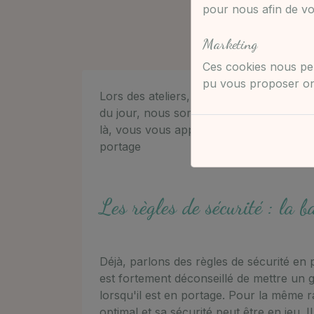
pour nous afin de vou
Marketing
Ces cookies nous per
pu vous proposer ont
Lors des ateliers, avec les poupons, la q
du jour, nous sommes plus préoccupé pa
là, vous vous appercevez que cela peut 
portage
Les règles de sécurité : la b
Déjà, parlons des règles de sécurité en po
est fortement déconseillé de mettre un
lorsqu'il est en portage. Pour la même r
optimal et sa sécurité peut être en jeu. 