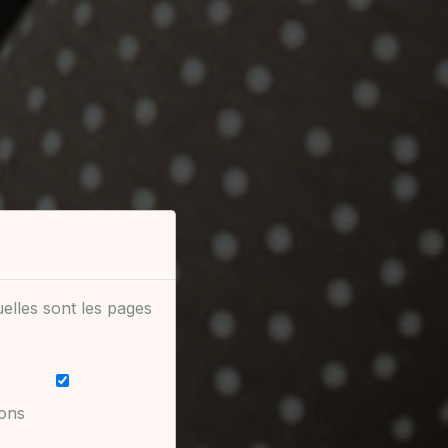
uelles sont les pages
vons