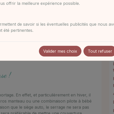
s offrir la meilleure expérience possible.
mettent de savoir si les éventuelles publicités que nous a
 été pertinentes.
uestion de l'habillage n'est pas souvent à l'ordre
r les aspects techniques. Mais quand bébé est
vite devenir un casse-tête d'habiller bébé en
Valider mes choix
Tout refuser
ase !
rtage. En effet, et particulièrement en hiver, il
 gros manteau ou une combinaison pilote à bébé
aison que le siège auto, le serrage ne sera pas
Il sera préférable de mettre une couverture,