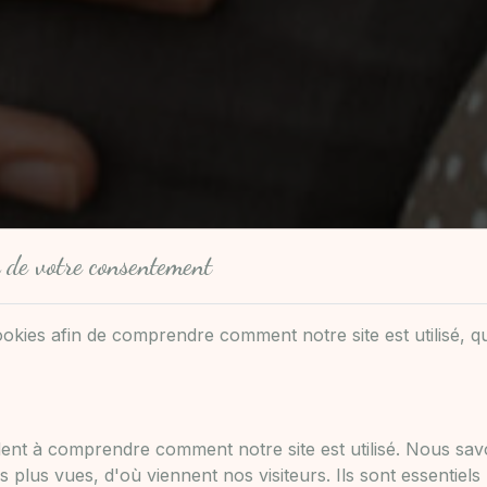
 de votre consentement
ookies afin de comprendre comment notre site est utilisé, q
ent à comprendre comment notre site est utilisé. Nous sa
s plus vues, d'où viennent nos visiteurs. Ils sont essentiels