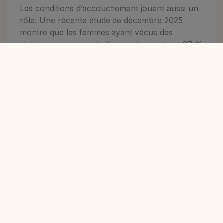
Les conditions d’accouchement jouent aussi un
rôle. Une récente étude de décembre 2025
montre que les femmes ayant vécus des
violences au cours de l’accouchement ont 37 %
de risques supplémentaires de faire une
dépression du post partum. C’est souvent un
point commun aux récits des mamans qui sont
en dépression post partum. Il y a souvent eu
des difficultés pendant l’accouchement. Mais
quand même je voudrais préciser que c’est
surtout de ressenti de la mère qui est en jeu. On
peut avoir une césarienne en urgence code
rouge et ne pas développer de symptôme de
dépression. Et au contraire, on peut accoucher
sans péridurale, rapidement et être en profonde
dépression après la naissance.
Les chiffres montrent aussi qu’il y a plus de