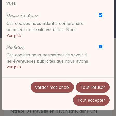
vues
Mesure d'audience
Ces cookies nous aident à comprendre
comment notre site est utilisé. Nous
savons quelles pages sont les plus vues,
Voir plus
d'où viennent nos visiteurs. Ils sont
Marketing
essentiels pour nous afin de vous offrir la
meilleure expérience possible.
Ces cookies nous permettent de savoir si
les éventuelles publicités que nous avons
pu vous proposer ont été pertinentes.
Voir plus
D'infirmière à Doula
Valider mes choix
Tout refuser
Diplôme en poche en avril 2002, je suis
Tout accepter
persuadée que je serai infirmière jusqu'à ma
retraite. Je travaille en psychiatrie, dans une