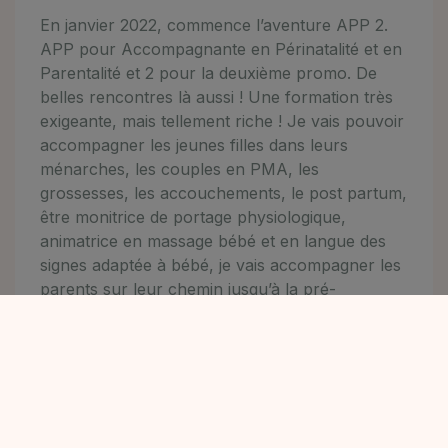
En janvier 2022, commence l’aventure APP 2.
APP pour Accompagnante en Périnatalité et en
Parentalité et 2 pour la deuxième promo. De
belles rencontres là aussi ! Une formation très
exigeante, mais tellement riche ! Je vais pouvoir
accompagner les jeunes filles dans leurs
ménarches, les couples en PMA, les
grossesses, les accouchements, le post partum,
être monitrice de portage physiologique,
animatrice en massage bébé et en langue des
signes adaptée à bébé, je vais accompagner les
parents sur leur chemin jusqu’à la pré-
adolescence… Le tout au moyen de
consultations, d’ateliers, de visites à domicile,
d’accompagnements en milieu hospitalier, de
rituels…
Lors de ma formation je dois accompagner 3
familles pendant la grossesse, l’accouchement